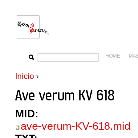
HOME
MA
Início
›
Ave verum KV 618
MID:
ave-verum-KV-618.mid