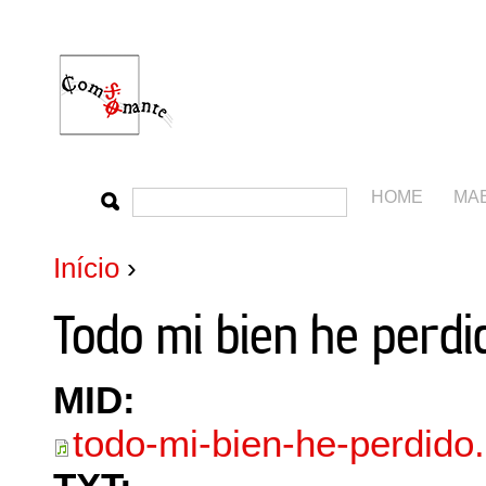
HOME
MA
Início
›
Todo mi bien he perdi
MID:
todo-mi-bien-he-perdido