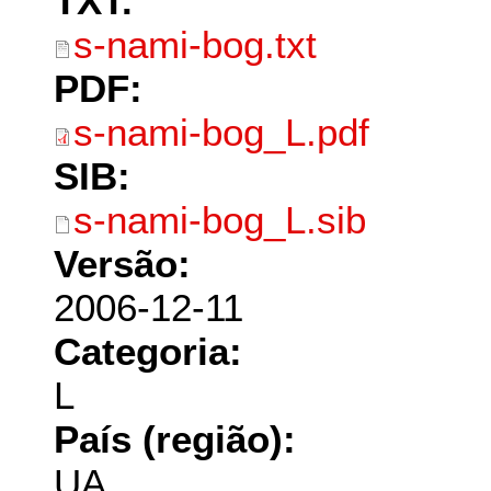
TXT:
s-nami-bog.txt
PDF:
s-nami-bog_L.pdf
SIB:
s-nami-bog_L.sib
Versão:
2006-12-11
Categoria:
L
País (região):
UA