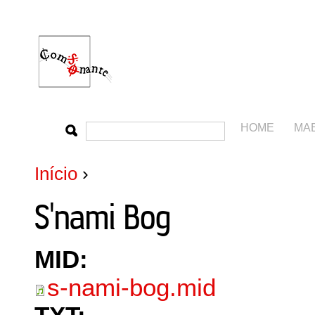
HOME
MA
Início
›
S'nami Bog
MID:
s-nami-bog.mid