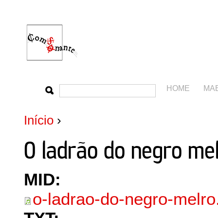
HOME
MA
Início
›
O ladrão do negro me
MID:
o-ladrao-do-negro-melro