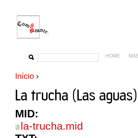
HOME
MA
Início
›
La trucha (Las aguas)
MID:
la-trucha.mid