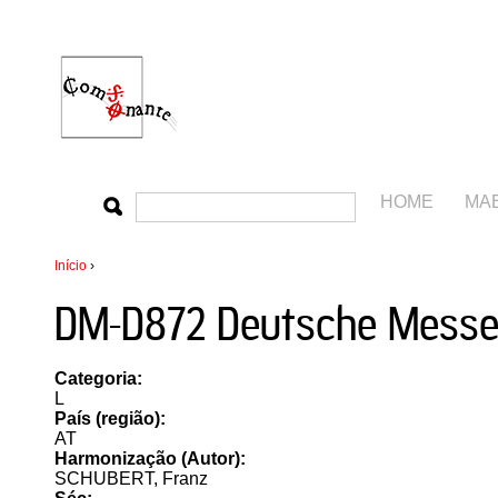
HOME
MA
Início
›
DM-D872 Deutsche Mess
Categoria:
L
País (região):
AT
Harmonização (Autor):
SCHUBERT, Franz