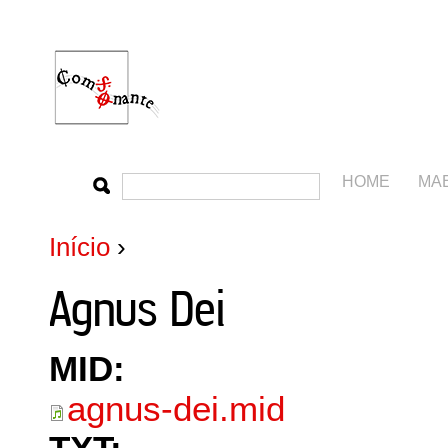
HOME
MA
Início
›
Agnus Dei
MID:
agnus-dei.mid