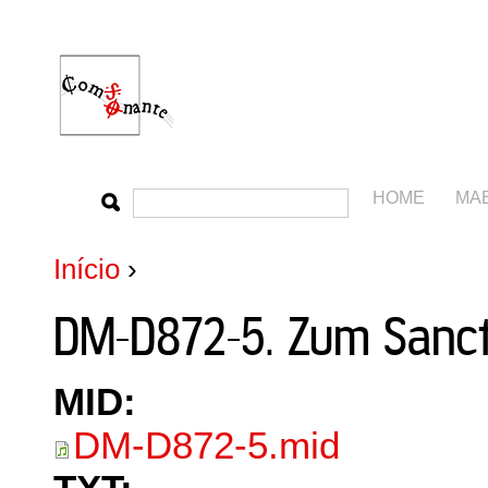
HOME
MA
Início
›
DM-D872-5. Zum Sanctus
MID:
DM-D872-5.mid