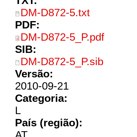
TXT:
DM-D872-5.txt
PDF:
DM-D872-5_P.pdf
SIB:
DM-D872-5_P.sib
Versão:
2010-09-21
Categoria:
L
País (região):
AT