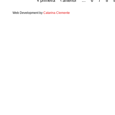
« primeira
‹ anterior
…
6
7
8
Web Development by
Catarina Clemente