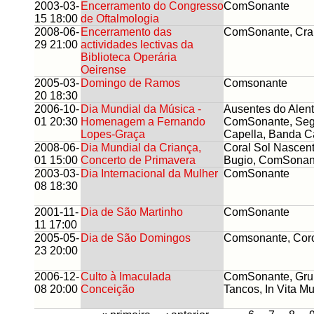
2003-03-
Encerramento do Congresso
ComSonante
15 18:00
de Oftalmologia
2008-06-
Encerramento das
ComSonante, Cra
29 21:00
actividades lectivas da
Biblioteca Operária
Oeirense
2005-03-
Domingo de Ramos
Comsonante
20 18:30
2006-10-
Dia Mundial da Música -
Ausentes do Alent
01 20:30
Homenagem a Fernando
ComSonante, Seg
Lopes-Graça
Capella, Banda C
2008-06-
Dia Mundial da Criança,
Coral Sol Nascent
01 15:00
Concerto de Primavera
Bugio, ComSonan
2003-03-
Dia Internacional da Mulher
ComSonante
08 18:30
2001-11-
Dia de São Martinho
ComSonante
11 17:00
2005-05-
Dia de São Domingos
Comsonante, Coro
23 20:00
2006-12-
Culto à Imaculada
ComSonante, Gru
08 20:00
Conceição
Tancos, In Vita M