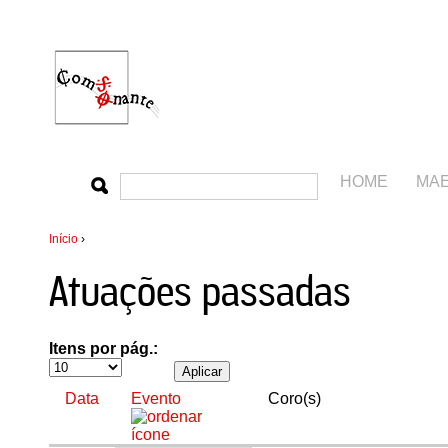
HOME
MA
Início
›
Atuações passadas
Itens por pág.:
Data
Evento
Coro(s)