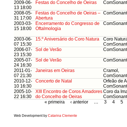
2009-06-
Festas do Concelho de Oeiras
ComSonan
13 18:00
2008-05-
Festas do Concelho de Oeiras –
ComSonan
31 17:00
Abertura
2003-03-
Encerramento do Congresso de
ComSonan
15 18:00
Oftalmologia
2003-06-
15.º Aniversário do Coro Natura
Coro Natura
07 15:30
ComSonan
2006-07-
Sol de Verão
ComSonan
23 15:30
2005-07-
Sol de Verão
ComSonan
24 16:30
2011-01-
Janeiras em Oeiras
Cramol,
07 21:30
ComSonan
2010-12-
Concerto de Natal
Orfeão de A
10 16:30
ComSonan
2005-10-
XIII Encontro de Coros Amadores
Coro da Im
22 16:30
do Concelho de Oeiras
ComSonan
« primeira
‹ anterior
…
3
4
5
Web Development by
Catarina Clemente