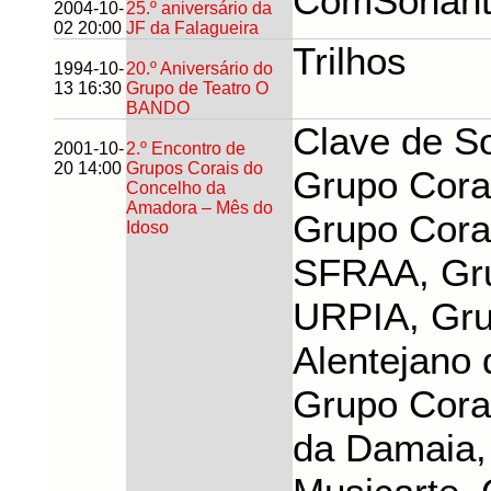
ComSonant
2004-10-
25.º aniversário da
02 20:00
JF da Falagueira
Trilhos
1994-10-
20.º Aniversário do
13 16:30
Grupo de Teatro O
BANDO
Clave de Sol
2001-10-
2.º Encontro de
20 14:00
Grupos Corais do
Grupo Cor
Concelho da
Amadora – Mês do
Grupo Coral
Idoso
SFRAA, Gru
URPIA, Gru
Alentejano 
Grupo Cora
da Damaia,