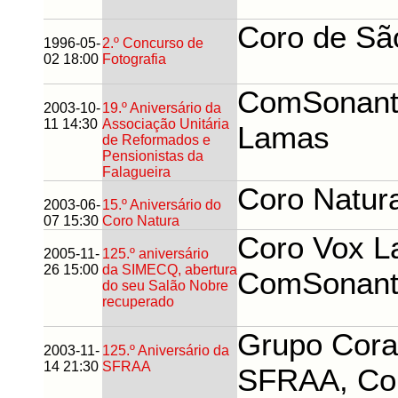
Coro de Sã
1996-05-
2.º Concurso de
02 18:00
Fotografia
ComSonant
2003-10-
19.º Aniversário da
11 14:30
Associação Unitária
Lamas
de Reformados e
Pensionistas da
Falagueira
Coro Natur
2003-06-
15.º Aniversário do
07 15:30
Coro Natura
Coro Vox La
2005-11-
125.º aniversário
26 15:00
da SIMECQ, abertura
ComSonant
do seu Salão Nobre
recuperado
Grupo Coral
2003-11-
125.º Aniversário da
14 21:30
SFRAA
SFRAA, Co