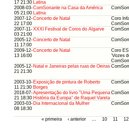
17 21:30
Latina
2008-03-
ComSonante na Casa da América
ComSon
05 21:00
Latina
2007-12-
Concerto de Natal
Coro Inf
22 17:00
ComSon
2007-11-
XXXI Festival de Coros do Algarve
ComSon
03 21:00
2005-12-
Concerto de Natal
ComSon
11 17:00
2009-12-
Concerto de Natal
Coro ESS
13 16:00
'Vozes d
ComSon
2005-12-
Natal e Janeiras pelas ruas de Oeiras
ComSon
21 21:30
2003-10-
Exposição de pintura de Roberto
ComSon
11 21:30
Borges
2018-07-
Apresentação do livro "Uma Pequena
ComSon
21 18:30
História da Europa" de Raquel Varela
2003-03-
Dia Internacional da Mulher
ComSon
08 18:30
« primeira
‹ anterior
…
10
11
12