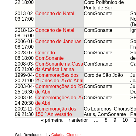
22 18:00
Coro Polifónico de
Ponte de Sor
2013-02-
Concerto de Natal
ComSonante
Sa
03 17:00
No
(B
2018-12-
Concerto de Natal
ComSonante
Ig
08 16:00
2006-01-
Concerto de Janeiras
ComSonante
So
08 17:00
Fr
2023-07-
Concerto
ComSonante
So
08 18:00
ComSonante
de
2008-03-
ComSonante na Casa
ComSonante
Ca
05 21:00
da América Latina
1999-04-
Comemorações dos
Coro de São João
Ju
20 21:00
25 anos do 25 de Abril
Jo
2003-04-
Comemorações do 25
ComSonante
Ju
25 16:30
de Abril
Do
2003-04-
Comemorações do 25
ComSonante
S
24 20:30
de Abril
2002-11-
Comemoração dos
Os Loureiros, Chorus
So
09 21:30
150.º Aniversário
Auris, ComSonante
Pa
« primeira
‹ anterior
…
8
9
10
Web Development by
Catarina Clemente