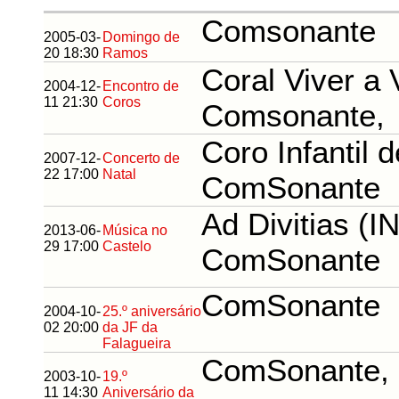
Comsonante
2005-03-
Domingo de
20 18:30
Ramos
Coral Viver a 
2004-12-
Encontro de
11 21:30
Coros
Comsonante,
Coro Infantil 
2007-12-
Concerto de
22 17:00
Natal
ComSonante
Ad Divitias (I
2013-06-
Música no
29 17:00
Castelo
ComSonante
ComSonante
2004-10-
25.º aniversário
02 20:00
da JF da
Falagueira
ComSonante, 
2003-10-
19.º
11 14:30
Aniversário da