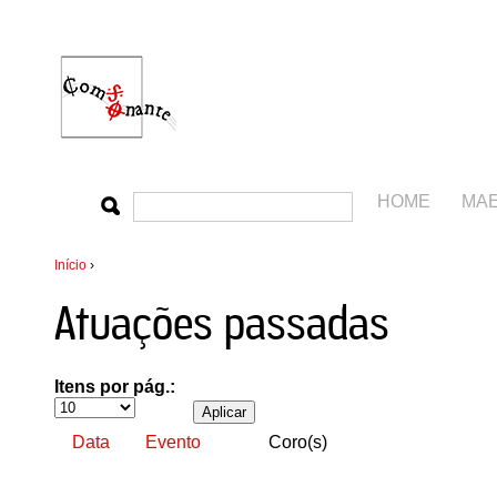
HOME
MA
Início
›
Atuações passadas
Itens por pág.:
Data
Evento
Coro(s)