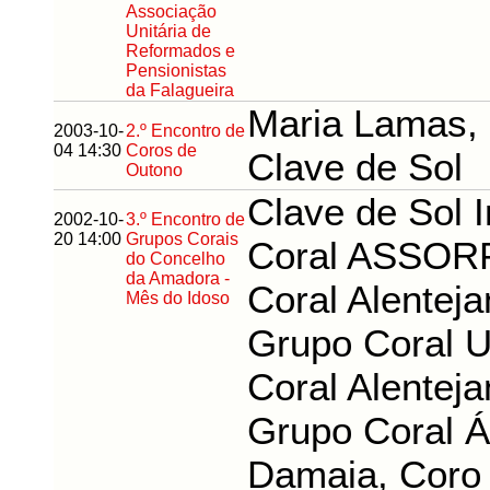
Associação
Unitária de
Reformados e
Pensionistas
da Falagueira
Maria Lamas,
2003-10-
2.º Encontro de
04 14:30
Coros de
Clave de Sol
Outono
Clave de Sol I
2002-10-
3.º Encontro de
20 14:00
Grupos Corais
Coral ASSOR
do Concelho
da Amadora -
Coral Alentej
Mês do Idoso
Grupo Coral 
Coral Alentej
Grupo Coral Á
Damaia, Coro