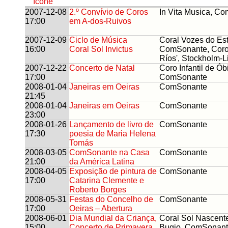
2007-12-08
2.º Convívio de Coros
In Vita Musica, C
17:00
em A-dos-Ruivos
2007-12-09
Ciclo de Música
Coral Vozes do Esto
16:00
Coral Sol Invictus
ComSonante, Coro 
Ríos', Stockholm-L
2007-12-22
Concerto de Natal
Coro Infantil de Ób
17:00
ComSonante
2008-01-04
Janeiras em Oeiras
ComSonante
21:45
2008-01-04
Janeiras em Oeiras
ComSonante
23:00
2008-01-26
Lançamento de livro de
ComSonante
17:30
poesia de Maria Helena
Tomás
2008-03-05
ComSonante na Casa
ComSonante
21:00
da América Latina
2008-04-05
Exposição de pintura de
ComSonante
17:00
Catarina Clemente e
Roberto Borges
2008-05-31
Festas do Concelho de
ComSonante
17:00
Oeiras – Abertura
2008-06-01
Dia Mundial da Criança,
Coral Sol Nascent
15:00
Concerto de Primavera
Bugio, ComSonan