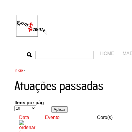
HOME
MA
Início
›
Atuações passadas
Itens por pág.:
Data
Evento
Coro(s)